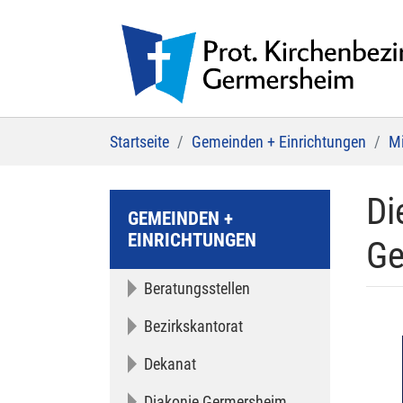
Zum Hauptinhalt springen
Sie sind hier:
Startseite
Gemeinden + Einrichtungen
Mi
Di
GEMEINDEN +
EINRICHTUNGEN
Ge
Beratungsstellen
Bezirkskantorat
Dekanat
Diakonie Germersheim