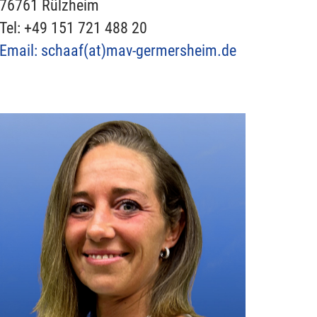
76761 Rülzheim
Tel: +49 151 721 488 20‬
Email: schaaf(at)
mav-germersheim.de