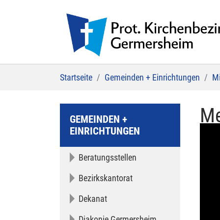
Zum Hauptinhalt springen
Sie sind hier:
Startseite
Gemeinden + Einrichtungen
Mi
Me
GEMEINDEN +
EINRICHTUNGEN
Beratungsstellen
Bezirkskantorat
Dekanat
Diakonie Germersheim