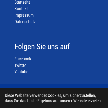
Startseite
Kontakt
Impressum
Datenschutz
Folgen Sie uns auf
Facebook
Twitter
Youtube
Diese Website verwendet Cookies, um sicherzustellen,
© 2019, Evangelischer Mediendienst, basierend auf
dass Sie das beste Ergebnis auf unserer Website erzielen.
Bootstrap Package