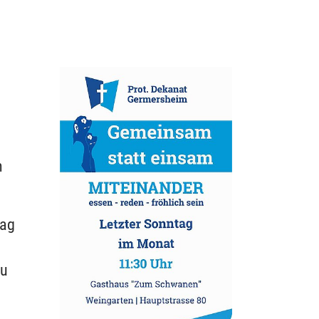
m
tag
zu