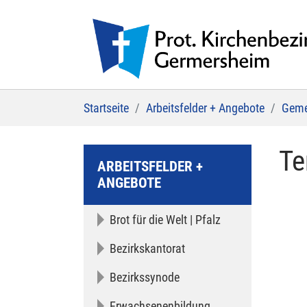
Zum Hauptinhalt springen
Sie sind hier:
Startseite
Arbeitsfelder + Angebote
Geme
Te
ARBEITSFELDER +
ANGEBOTE
Brot für die Welt | Pfalz
Bezirkskantorat
Bezirkssynode
Erwachsenenbildung