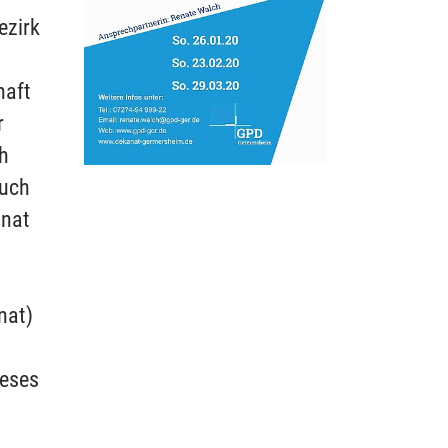
ezirk
haft
r
ch
auch
onat
nat)
ieses