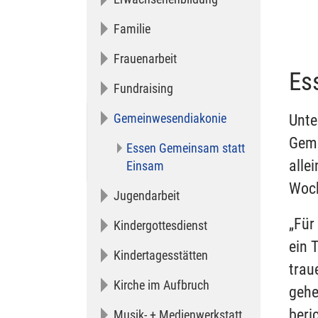
Familie
Frauenarbeit
Es
Fundraising
Gemeinwesendiakonie
Unte
Geme
Essen Gemeinsam statt
alle
(current)
Einsam
Woch
Jugendarbeit
„Für
Kindergottesdienst
ein 
Kindertagesstätten
trau
Kirche im Aufbruch
gehe
beri
Musik- + Medienwerkstatt