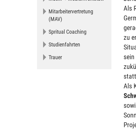
Als 
Mitarbeitervertretung
Germ
(MAV)
gera
Spritual Coaching
zu e
Studienfahrten
Situ
sein
Trauer
zukü
stat
Als 
Schw
sowi
Sonn
Proj