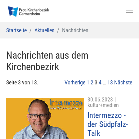
Zum Hauptinhalt springen
Sie sind hier:
Startseite
Aktuelles
Nachrichten
Nachrichten aus dem
Kirchenbezirk
Seite 3 von 13.
Vorherige
1
2
3
4
…
13
Nächste
30.06.2023
kultur+medien
Intermezzo -
der Südpfalz-
Talk