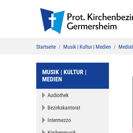
Zum Hauptinhalt springen
Sie sind hier:
Startseite
Musik | Kultur | Medien
Media
MUSIK | KULTUR |
MEDIEN
Audiothek
Bezirkskantorat
Intermezzo
Kirchenmusik